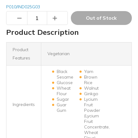
P010/IND025G03
remove
add
Out of Stock
Product Description
Product
Vegetarian
Features
Black
Yam
Sesame
Brown
Glucose
Rice
Wheat
Walnut
Flour
Ginkgo
Sugar
Lycium
Ingredients
Guar
Fruit
Gum
Powder
(Lycium
Fruit
Concentrate,
Wheat