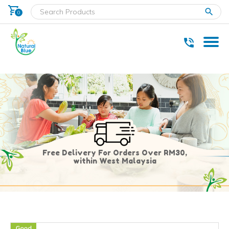
shopping_cart
clear
0
* Delivery within west Malaysia only.
Free Delivery For Orders Over RM30,
within West Malaysia