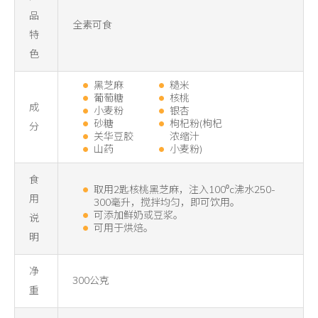
品
全素可食
特
色
黑芝麻
糙米
葡萄糖
核桃
成
小麦粉
银杏
砂糖
枸杞粉(枸杞
分
关华豆胶
浓缩汁
山药
小麦粉)
食
取用2匙核桃黑芝麻，注入100⁰c沸水250-
用
300毫升，搅拌均匀，即可饮用。
可添加鲜奶或豆浆。
说
可用于烘焙。
明
净
300公克
重