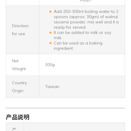
Flour)
Add 250-300ml boiling water to 2
spoons (approx. 30gm) of walnut
sesame powder, mix well and it is
Direction
ready for served.
It can be added to milk or soy
for use
milk.
Can be used as a baking
ingredient.
Net
300g
Weight
Country
Taiwan
Origin
产品说明
产