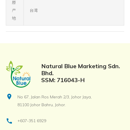
原
产
台湾
地
Natural Blue Marketing Sdn.
Bhd.
SSM: 716043-H
location_on
No 67, Jalan Ros Merah 2/3, Johor Jaya,
81100 Johor Bahru, Johor.
call
+607-351 6929