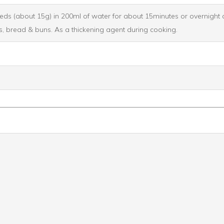
ds (about 15g) in 200ml of water for about 15minutes or overnight an
kes, bread & buns. As a thickening agent during cooking.