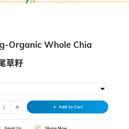
ng-Organic Whole Chia
尾草籽
add
Add to Cart
add
Email Us
Share Now