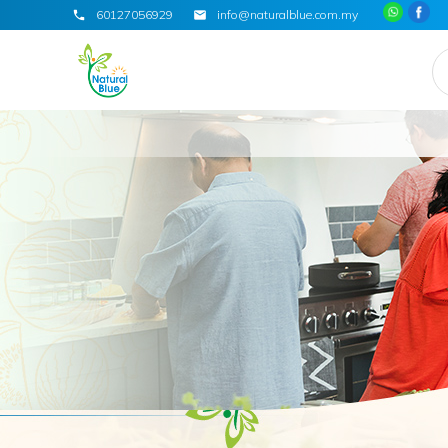
60127056929
info@naturalblue.com.my