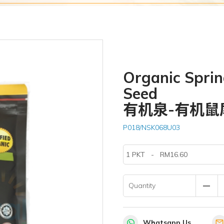
Organic Spri
Seed
有机泉-有机鼠
P018/NSK068U03
remove
Quantity
Whatsapp Us