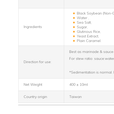
Black Soybean (Non-
Water ,
Sea Salt,
Ingredients
Sugar,
Glutinous Rice,
Yeast Extract,
Plain Caramel.
Best as marinade & sauce-m
For stew ratio: sauce:water 
Direction for use:
*Sedimentation is normal. 
Net Weight
400 ± 10ml
Country origin
Taiwan