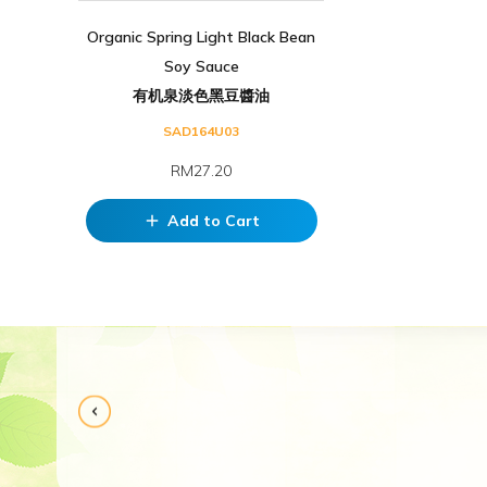
Organic Spring Light Black Bean
Soy Sauce
有机泉淡色黑豆醬油
SAD164U03
RM27.20
Add to Cart
add
物流