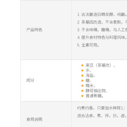
1. 古法酿造日晒发酵，纯酿
2. 非基因改造，不含麦麸
产品特色
3. 不含味精，糖精，与人工
4. 提升食材特色与料理风
5. 全素可用。
黑豆（非基改）、
水、
海盐、
成分
糖、
糯米、
酵母抽出物、
普通焦糖。
约煮约香，只要加水稀释1：
适合沾食，煮，拌，炒，卤
食用说明