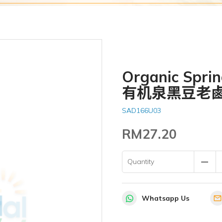
Organic Spri
有机泉黑豆老
SAD166U03
RM27.20
remove
Quantity
Whatsapp Us