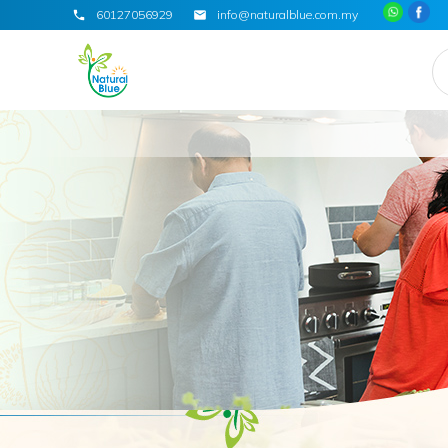
60127056929
info@naturalblue.com.my