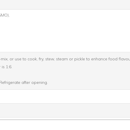
GMO),
ix, or use to cook, fry, stew, steam or pickle to enhance food flavou
is 1:6.
Refrigerate after opening.