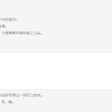
。
，不含防腐剂。
色素。
味，为健康美味调味酱之上品。
6倍即可煮出一锅可口卤味。
，蒸，腌。