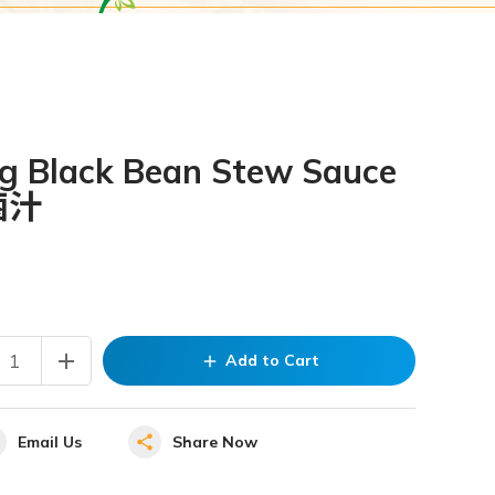
ng Black Bean Stew Sauce
鹵汁
add
Add to Cart
add
Email Us
Share Now