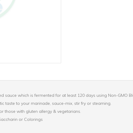
wed sauce which is fermented for at least 120 days using Non-GMO B
tic taste to your marinade, sauce-mix, stir fry or steaming.
r those with gluten allergy & vegetarians.
Saccharin or Colorings